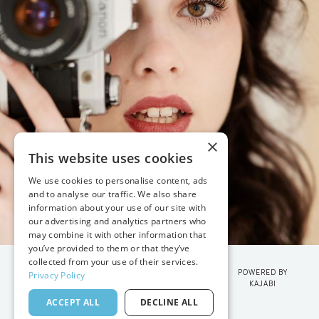
×
This website uses cookies
We use cookies to personalise content, ads
and to analyse our traffic. We also share
information about your use of our site with
our advertising and analytics partners who
may combine it with other information that
you’ve provided to them or that they’ve
collected from your use of their services.
POWERED BY
Privacy Policy
KAJABI
© 2026 VANESSA JOY
ACCEPT ALL
DECLINE ALL